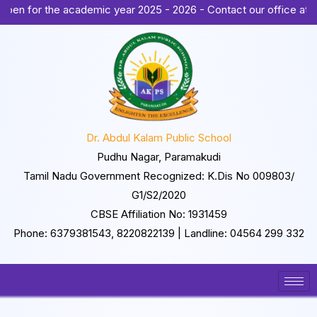
Skip
r the academic year 2025 - 2026 - Contact our office at +91 637
to
content
Dr. Abdul Kalam Public School
Pudhu Nagar, Paramakudi
Tamil Nadu Government Recognized: K.Dis No 009803/
G1/S2/2020
CBSE Affiliation No: 1931459
Phone: 6379381543, 8220822139 | Landline: 04564 299 332